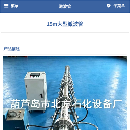
菜单
子菜单
激波管
15m大型激波管
产品描述